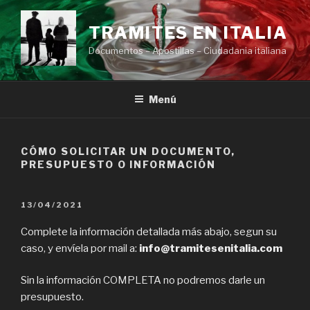
Ir
al
TRAMITES EN ITALIA
contenido
Documentos – Apostillas – Ciudadania italiana
Menú
CÓMO SOLICITAR UN DOCUMENTO,
PRESUPUESTO O INFORMACIÓN
PUBLICADO
13/04/2021
EL
Complete la información detallada más abajo, segun su
caso, y envíela por mail a:
info@tramitesenitalia.com
Sin la información COMPLETA no podremos darle un
presupuesto.